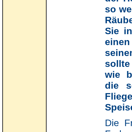
so we
Räube
Sie i
einen
seine
sollt
wie b
die 
Flieg
Speis
Die F