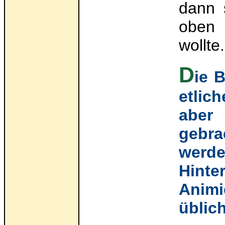
dann 
oben 
wollt
D
ie 
etlic
aber
gebr
werd
Hinte
Animi
üblic