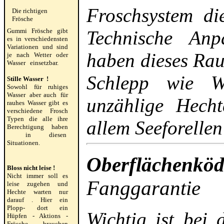
Froschsystem die
Die richtigen
Frösche
Gummi Frösche gibt
Technische Anp
es in verschiedensten
Variationen und sind
haben dieses Rau
je nach Wetter oder
Wasser einsetzbar.
Schlepp wie W
Stille Wasser !
Sowohl für ruhiges
Wasser aber auch für
unzählige Hech
rauhes Wasser gibt es
verschiedene Frosch
Typen die alle ihre
allem Seeforellen
Berechtigung haben
in diesen
Situationen.
Oberflächenkö
Bloss nicht leise !
Nicht immer soll es
Fanggarantie
leise zugehen und
Hechte warten nur
darauf . Hier ein
Plopp- dort ein
Wichtig ist bei
Hüpfen - Aktions -
Frösche brauchen