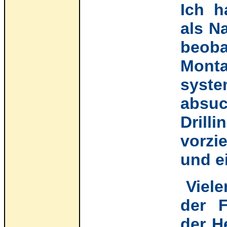
Ich h
als N
beoba
Monta
syst
absu
Drill
vorzi
und e
Viele
der 
der H