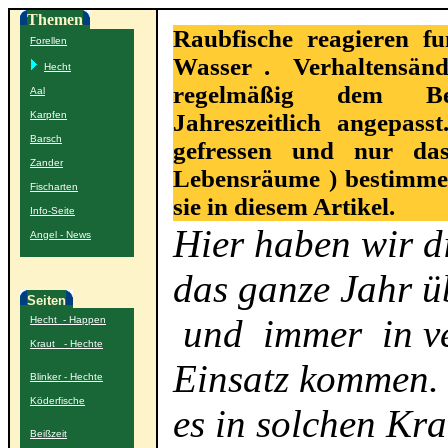
Themen
Raubfische reagieren f
Forellen
Wasser . Verhaltensän
Hecht
regelmäßig dem Beu
Aal
Karpfen
Jahreszeitlich angepasst
Barsch
gefressen und nur da
Zander
Lebensräume ) bestimmen
Fischarten
sie in diesem Artikel.
Info-Seite
Hier haben wir d
Angel - News
das ganze Jahr ü
Seiten
und immer in v
Hecht - Happen
Kraut - Hechte
Einsatz kommen. 
Blinker - Hechte
Köderfische
es in solchen Kr
Beißzeit