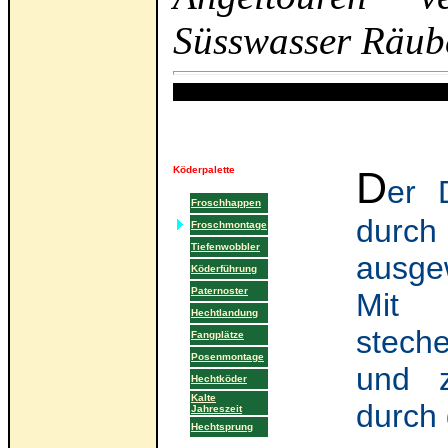
Süsswasser Räube
Köderpalette
D
er 
d
Froschhappen
durch
Froschmontage
Tiefenwobbler
ausge
ddsssddd...
Köderführung
Paternoster
Mit 
Hechtlandung
stech
Fangplätze
Posenmontage
und z
Hechtköder
Kalte
durch
Jahreszeit
Hechtsprung