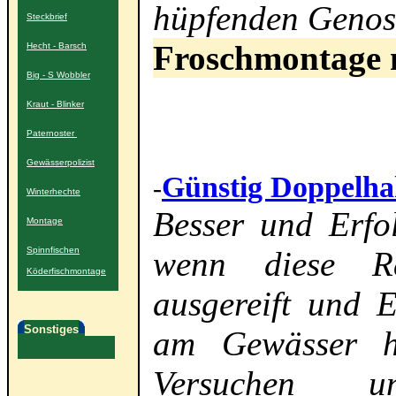
hüpfenden Genos
Steckbrief
Froschmontage m
Hecht - Barsch
Big - S Wobbler
Kraut - Blinker
Paternoster
Gewässerpolizist
Günstig Doppelha
-
Winterhechte
Besser und Erfol
Montage
Spinnfischen
wenn diese Ra
Köderfischmontage
ausgereift und E
Sonstiges
am Gewässer h
Versuchen 