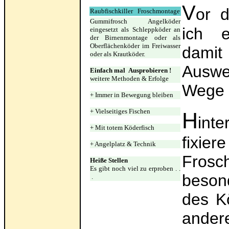
V
or 
Raubfischkiller Froschmontage
Gummifrosch Angelköder
ich e
eingesetzt als Schleppköder an
der Birnenmontage oder als
Oberflächenköder im Freiwasser
dami
oder als Krautköder.
Auswe
Einfach mal Ausprobieren !
weitere Methoden & Erfolge
Wege 
+ Immer in Bewegung bleiben
+ Vielseitiges Fischen
H
int
+ Mit totem Köderfisch
fixie
+ Angelplatz & Technik
Frosc
Heiße Stellen
Es gibt noch viel zu erproben . .
beson
.
des K
ander