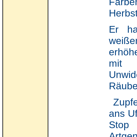
Farbe
Herbst
Er ha
weiß
erhöh
mit 
Unwid
Räube
Zupfe
ans Uf
Stop 
Artge